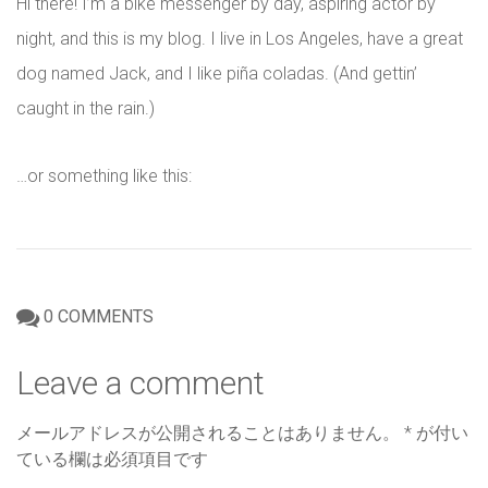
Hi there! I’m a bike messenger by day, aspiring actor by
night, and this is my blog. I live in Los Angeles, have a great
dog named Jack, and I like piña coladas. (And gettin’
caught in the rain.)
…or something like this:
0 COMMENTS
Leave a comment
メールアドレスが公開されることはありません。
*
が付い
ている欄は必須項目です